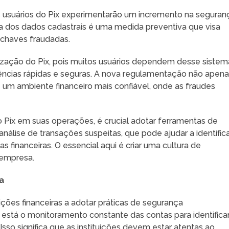
 usuários do Pix experimentarão um incremento na seguran
ria dos dados cadastrais é uma medida preventiva que visa
 chaves fraudadas.
lização do Pix, pois muitos usuários dependem desse sistem
rências rápidas e seguras. A nova regulamentação não apen
m ambiente financeiro mais confiável, onde as fraudes
o Pix em suas operações, é crucial adotar ferramentas de
 análise de transações suspeitas, que pode ajudar a identific
financeiras. O essencial aqui é criar uma cultura de
 empresa.
a
ções financeiras a adotar práticas de segurança
stá o monitoramento constante das contas para identifica
Isso significa que as instituições devem estar atentas ao