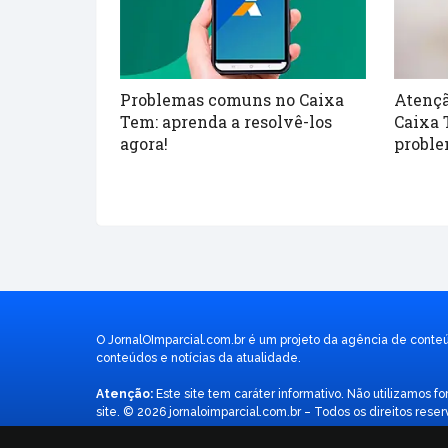
Problemas comuns no Caixa
Atençã
Tem: aprenda a resolvê-los
Caixa 
agora!
probl
O JornalOImparcial.com.br é um projeto da agência de conte
conteúdos e notícias da atualidade.
Atenção:
Este site tem caráter informativo. Não utilizamos
site. © 2026 jornaloimparcial.com.br – Todos os direitos reser