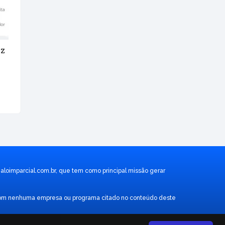
uz
aloimparcial.com.br
, que tem como principal missão gerar
ão com nenhuma empresa ou programa citado no conteúdo deste