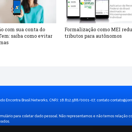
o com sua conta do
Formalização como MEI red
Tem: saiba como evitar
tributos para autônomos
emas
údo Encontra Brasil Networks, CNPJ: 18.812.588/0001-07, contato
contato@jorn
 formulário para coletar dado pessoal. Não representamos e não temos relaç
vados.