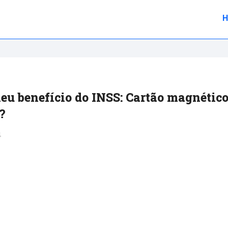
meu benefício do INSS: Cartão magnétic
?
4