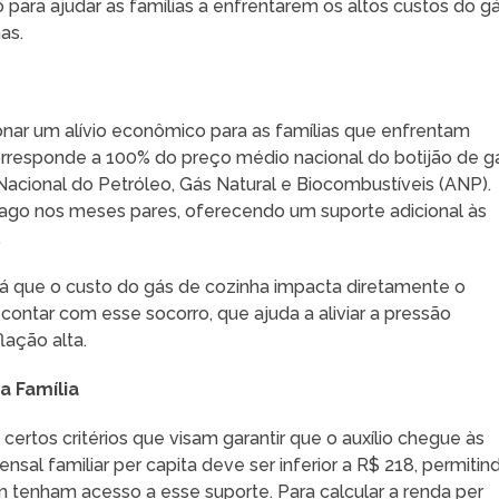
o para ajudar as famílias a enfrentarem os altos custos do g
as.
nar um alívio econômico para as famílias que enfrentam
 corresponde a 100% do preço médio nacional do botijão de g
Nacional do Petróleo, Gás Natural e Biocombustíveis (ANP).
pago nos meses pares, oferecendo um suporte adicional às
.
 já que o custo do gás de cozinha impacta diretamente o
contar com esse socorro, que ajuda a aliviar a pressão
lação alta.
a Família
 certos critérios que visam garantir que o auxílio chegue às
sal familiar per capita deve ser inferior a R$ 218, permitin
am tenham acesso a esse suporte. Para calcular a renda per