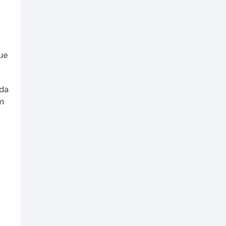
que
 da
em