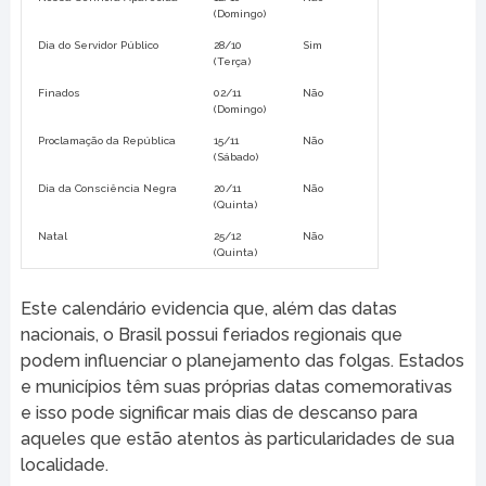
(Domingo)
Dia do Servidor Público
28/10
Sim
(Terça)
Finados
02/11
Não
(Domingo)
Proclamação da República
15/11
Não
(Sábado)
Dia da Consciência Negra
20/11
Não
(Quinta)
Natal
25/12
Não
(Quinta)
Este calendário evidencia que, além das datas
nacionais, o Brasil possui feriados regionais que
podem influenciar o planejamento das folgas. Estados
e municípios têm suas próprias datas comemorativas
e isso pode significar mais dias de descanso para
aqueles que estão atentos às particularidades de sua
localidade.