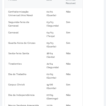
Possível
Confraternização
01/01
Não
Universal (Ano Novo)
(Quarta)
Segunda-feira de
03/03
Sim
Carnaval
(Segunda)
Carnaval
04/03
Sim
(Terça)
Quarta-feira de Cinzas
05/03
Sim
(Quarta)
Sexta-feira Santa
18/04
Não
(Sexta)
Tiradentes
21/04
Não
(Segunda)
Dia do Trabalho
01/05
Não
(Quinta)
Corpus Christi
19/06
Sim
(Quinta)
Dia da Independência
07/09
Não
(Domingo)
Nossa Senhora Aparecida
12/10
Não