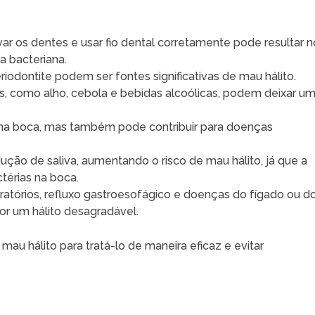
ar os dentes e usar fio dental corretamente pode resultar n
a bacteriana.
eriodontite podem ser fontes significativas de mau hálito.
os, como alho, cebola e bebidas alcoólicas, podem deixar u
 na boca, mas também pode contribuir para doenças
ução de saliva, aumentando o risco de mau hálito, já que a
ctérias na boca.
iratórios, refluxo gastroesofágico e doenças do fígado ou d
r um hálito desagradável.
o mau hálito para tratá-lo de maneira eficaz e evitar