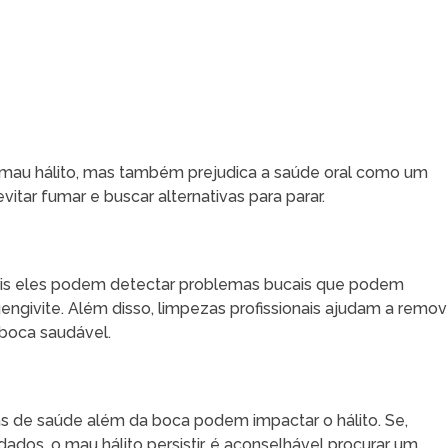
 mau hálito, mas também prejudica a saúde oral como um
vitar fumar e buscar alternativas para parar.
pois eles podem detectar problemas bucais que podem
gengivite. Além disso, limpezas profissionais ajudam a remov
 boca saudável.
as de saúde além da boca podem impactar o hálito. Se,
dos, o mau hálito persistir, é aconselhável procurar um