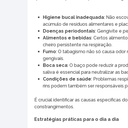
Higiene bucal inadequada
: Não escov
acúmulo de resíduos alimentares e plac
Doenças periodontais
: Gengivite e p
Alimentos e bebidas
: Certos aliment
cheiro persistente na respiração.
Fumo
: O tabagismo não só causa odor
gengivais.
Boca seca
: O baço pode reduzir a prod
saliva é essencial para neutralizar as ba
Condições de saúde
: Problemas resp
rins podem também ser responsáveis po
É crucial identificar as causas específicas d
constrangimentos.
Estratégias práticas para o dia a dia