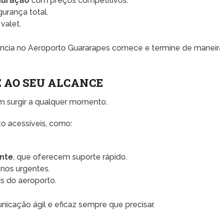
duração
com preços competitivos.
urança total.
valet.
ência no Aeroporto Guararapes comece e termine de maneir
 AO SEU ALCANCE
m surgir a qualquer momento.
ato acessíveis, como:
ente
, que oferecem suporte rápido.
nos urgentes.
ais do aeroporto.
cação ágil e eficaz sempre que precisar.