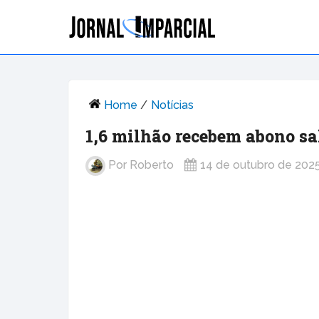
Home
/
Notícias
1,6 milhão recebem abono sal
Por
Roberto
14 de outubro de 202