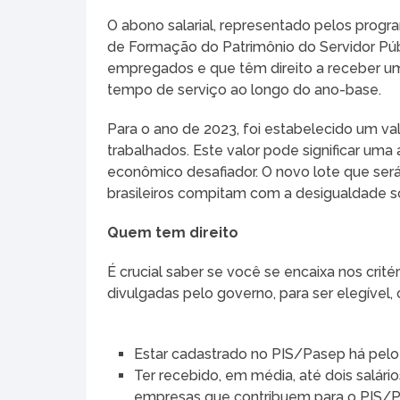
O abono salarial, representado pelos prog
de Formação do Patrimônio do Servidor Púb
empregados e que têm direito a receber u
tempo de serviço ao longo do ano-base.
Para o ano de 2023, foi estabelecido um va
trabalhados. Este valor pode significar um
econômico desafiador. O novo lote que será
brasileiros compitam com a desigualdade so
Quem tem direito
É crucial saber se você se encaixa nos crité
divulgadas pelo governo, para ser elegível,
Estar cadastrado no PIS/Pasep há pelo
Ter recebido, em média, até dois salár
empresas que contribuem para o PIS/