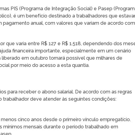
ramas PIS (Programa de Integração Social) e Pasep (Progra
lico), é um benefício destinado a trabalhadores que estav
m pagamento anual, com valores que variam de acordo com
lor que varia entre R$ 127 e R$ 1.518, dependendo dos mes
a ajuda financeira importante, especialmente em um cenário
 liberado em outubro tornará possível que milhares de
cial por meio do acesso a esta quantia.
rios para receber o abono salarial. De acordo com as regras
 o trabalhador deve atender às seguintes condições:
 menos cinco anos desde o primeiro vínculo empregatício.
ios mínimos mensais durante o período trabalhado em
Pasep.