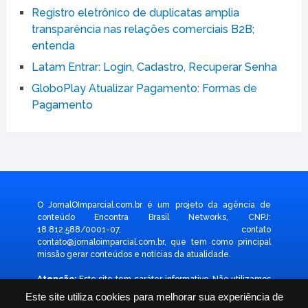
Registro eletrônico de duplicatas amplia
transparência nas relações comerciais B2B;
entenda
Latam Entrar: Login, Cadastro, Recuperar Senha
GloboPlay Atualizar Pagamento: Formas de
Pagamento
O JornalOImparcial.com.br é um projeto da agência de
conteúdo Encontra Brasil Networks, CNPJ:
18.812.588/0001-07, contato
contato@jornaloimparcial.com.br
, que tem como principal
missão gerar conteúdos e notícias da atualidade.
Atenção:
Este site tem caráter informativo. Não utilizamos
formulário para coletar dado pessoal. Não representamos e
Este site utiliza cookies para melhorar sua experiência de
não temos relação com nenhuma empresa ou programa