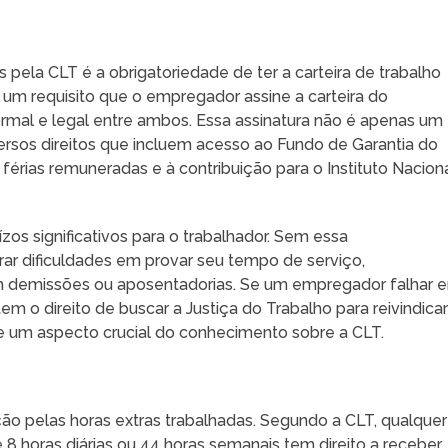
 pela CLT é a obrigatoriedade de ter a carteira de trabalho
é um requisito que o empregador assine a carteira do
ormal e legal entre ambos. Essa assinatura não é apenas um
ersos direitos que incluem acesso ao Fundo de Garantia do
 férias remuneradas e à contribuição para o Instituto Nacion
ízos significativos para o trabalhador. Sem essa
 dificuldades em provar seu tempo de serviço,
 demissões ou aposentadorias. Se um empregador falhar 
 tem o direito de buscar a Justiça do Trabalho para reivindica
te um aspecto crucial do conhecimento sobre a CLT.
 pelas horas extras trabalhadas. Segundo a CLT, qualquer
 8 horas diárias ou 44 horas semanais tem direito a receber