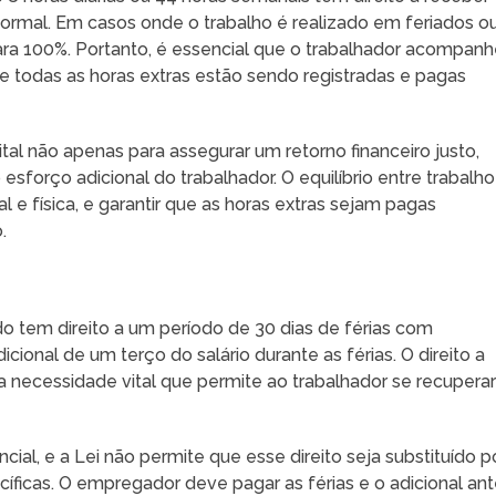
normal. Em casos onde o trabalho é realizado em feriados o
ra 100%. Portanto, é essencial que o trabalhador acompan
ue todas as horas extras estão sendo registradas e pagas
tal não apenas para assegurar um retorno financeiro justo,
rço adicional do trabalhador. O equilíbrio entre trabalho
 e física, e garantir que as horas extras sejam pagas
.
 tem direito a um período de 30 dias de férias com
ional de um terço do salário durante as férias. O direito a
 necessidade vital que permite ao trabalhador se recuperar
ial, e a Lei não permite que esse direito seja substituído p
ficas. O empregador deve pagar as férias e o adicional an