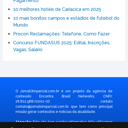
Pagamento
10 melhores hotéis de Cariacica em 2025
10 mais bonitos campos e estádios de futebol do
Mundo
Procon Reclamações: Telefone, Como Fazer
Concurso FUNDASUS 2025: Edital, Inscrições,
Vagas, Salário
O JornalOImparcial.com.br é um projeto da agência de
conteúdo Encontra Brasil Networks, CNPJ:
18.812.588/0001-07, contato
contato@jornaloimparcial.com.br
, que tem como principal
missão gerar conteúdos e notícias da atualidade.
Atenção:
Este site tem caráter informativo. Não utilizamos
formulário para coletar dado pessoal. Não representamos e