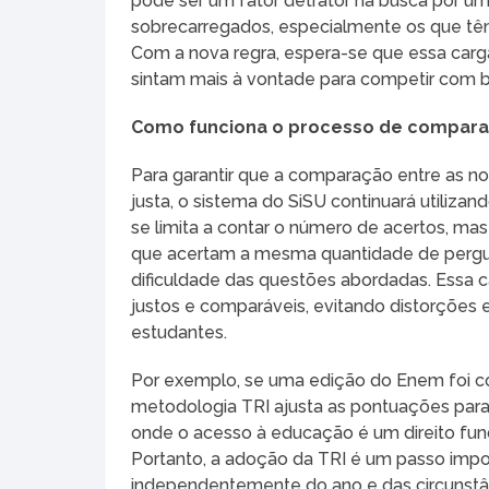
pode ser um fator detrator na busca por u
sobrecarregados, especialmente os que têm 
Com a nova regra, espera-se que essa carg
sintam mais à vontade para competir com 
Como funciona o processo de compara
Para garantir que a comparação entre as no
justa, o sistema do SiSU continuará utiliza
se limita a contar o número de acertos, ma
que acertam a mesma quantidade de pergu
dificuldade das questões abordadas. Essa c
justos e comparáveis, evitando distorçõe
estudantes.
Por exemplo, se uma edição do Enem foi c
metodologia TRI ajusta as pontuações par
onde o acesso à educação é um direito fun
Portanto, a adoção da TRI é um passo impor
independentemente do ano e das circunstân