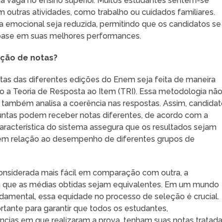
ma vaga no ensino superior. Muitos estudantes sentem-se
outras atividades, como trabalho ou cuidados familiares.
a emocional seja reduzida, permitindo que os candidatos se
base em suas melhores performances.
ção de notas?
tas das diferentes edições do Enem seja feita de maneira
ndo a Teoria de Resposta ao Item (TRI). Essa metodologia nã
s também analisa a coerência nas respostas. Assim, candida
ntas podem receber notas diferentes, de acordo com a
aracterística do sistema assegura que os resultados sejam
s em relação ao desempenho de diferentes grupos de
onsiderada mais fácil em comparação com outra, a
a que as médias obtidas sejam equivalentes. Em um mundo
damental, essa equidade no processo de seleção é crucial.
tante para garantir que todos os estudantes,
cias em que realizaram a prova, tenham suas notas tratad