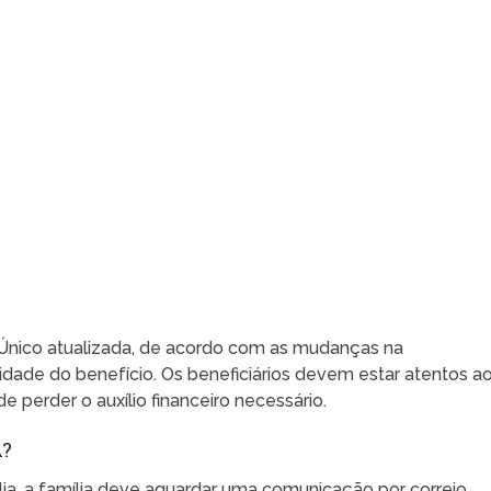
o Único atualizada, de acordo com as mudanças na
nuidade do benefício. Os beneficiários devem estar atentos a
 perder o auxílio financeiro necessário.
A?
ília, a família deve aguardar uma comunicação por correio