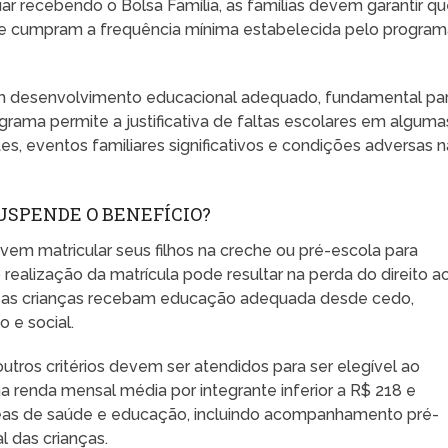
ar recebendo o Bolsa Família, as famílias devem garantir q
a e cumpram a frequência mínima estabelecida pelo program
 um desenvolvimento educacional adequado, fundamental pa
ograma permite a justificativa de faltas escolares em alguma
s, eventos familiares significativos e condições adversas n
USPENDE O BENEFÍCIO?
devem matricular seus filhos na creche ou pré-escola para
realização da matrícula pode resultar na perda do direito a
que as crianças recebam educação adequada desde cedo,
 e social.
outros critérios devem ser atendidos para ser elegível ao
a renda mensal média por integrante inferior a R$ 218 e
eas de saúde e educação, incluindo acompanhamento pré-
l das crianças.