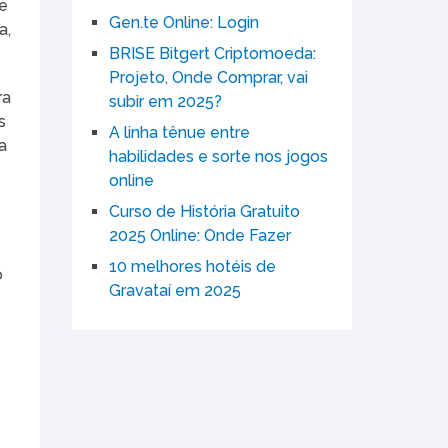
ue
Gen.te Online: Login
a,
BRISE Bitgert Criptomoeda:
Projeto, Onde Comprar, vai
ra
subir em 2025?
s
A linha tênue entre
a
habilidades e sorte nos jogos
online
Curso de História Gratuito
2025 Online: Onde Fazer
10 melhores hotéis de
o
Gravataí em 2025