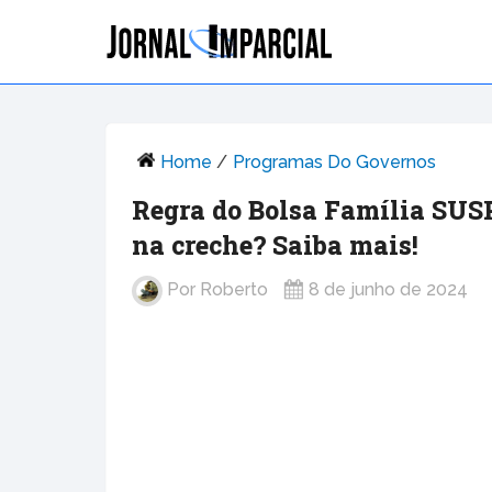
Home
/
Programas Do Governos
Regra do Bolsa Família SUS
na creche? Saiba mais!
Por
Roberto
8 de junho de 2024