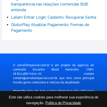
transparência nas relações comerciais B2B;
entenda
Latam Entrar: Login, Cadastro, Recuperar Senha
GloboPlay Atualizar Pagamento: Formas de
Pagamento
O JornalOImparcial.com.br é um projeto da agência de
conteúdo Encontra Brasil Networks, CNPJ:
18.812.588/0001-07, contato
contato@jornaloimparcial.com.br
, que tem como principal
missão gerar conteúdos e notícias da atualidade.
Atenção:
Este site tem caráter informativo. Não utilizamos
formulário para coletar dado pessoal. Não representamos e
Este site utiliza cookies para melhorar sua experiência de
não temos relação com nenhuma empresa ou programa
navegação.
Política de Privacidade
citado no conteúdo deste site. © 2026