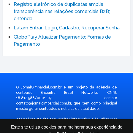
Registro eletrônico de duplicatas amplia
transparência nas relações comerciais B2B;
entenda
Latam Entrar: Login, Cadastro, Recuperar Senha
GloboPlay Atualizar Pagamento: Formas de
Pagamento
O JornalOImparcial.com.br é um projeto da agência de
conteúdo Encontra Brasil Networks, CNPJ:
18.812.588/0001-07, contato
contato@jornaloimparcial.com.br
, que tem como principal
missão gerar conteúdos e notícias da atualidade.
Atenção:
Este site tem caráter informativo. Não utilizamos
formulário para coletar dado pessoal. Não representamos e
Este site utiliza cookies para melhorar sua experiência de
não temos relação com nenhuma empresa ou programa