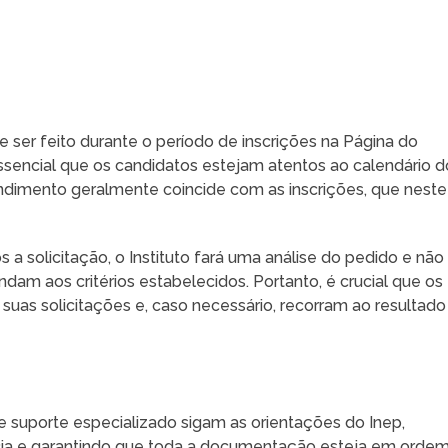
e ser feito durante o período de inscrições na Página do
 essencial que os candidatos estejam atentos ao calendário d
tendimento geralmente coincide com as inscrições, que neste
ós a solicitação, o Instituto fará uma análise do pedido e não
ndam aos critérios estabelecidos. Portanto, é crucial que os
uas solicitações e, caso necessário, recorram ao resultado
e suporte especializado sigam as orientações do Inep,
ia e garantindo que toda a documentação esteja em ordem