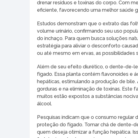
drenar resíduos e toxinas do corpo. Com men
eficiente, favorecendo uma melhor saúde ge
Estudos demonstram que o extrato das fol
volume urinário, confirmando seu uso popu
do inchaço. Para quem busca soluções natura
estratégia para aliviar o desconforto causa
ou até mesmo em ervas, as possibilidades s
Além de seu efeito diurético, o dente-de-
fígado. Essa planta contém flavonoides e á
hepáticas, estimulando a produção de bile. 
gorduras e na eliminação de toxinas. Este
muitos estão expostos a substâncias nociv
álcool.
Pesquisas indicam que o consumo regular d
proteção do fígado. Tomar chá de dente-d
quem deseja otimizar a função hepática. I