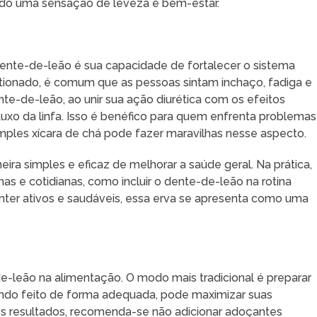
ndo uma sensação de leveza e bem-estar.
nte-de-leão é sua capacidade de fortalecer o sistema
stionado, é comum que as pessoas sintam inchaço, fadiga e
te-de-leão, ao unir sua ação diurética com os efeitos
o fluxo da linfa. Isso é benéfico para quem enfrenta problemas
simples xícara de chá pode fazer maravilhas nesse aspecto.
a simples e eficaz de melhorar a saúde geral. Na prática,
 e cotidianas, como incluir o dente-de-leão na rotina
nter ativos e saudáveis, essa erva se apresenta como uma
de-leão na alimentação. O modo mais tradicional é preparar
uando feito de forma adequada, pode maximizar suas
res resultados, recomenda-se não adicionar adoçantes