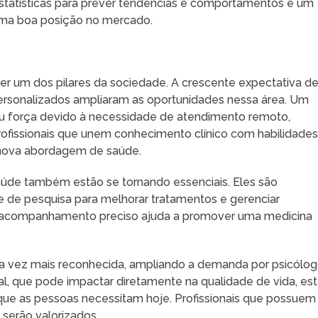
estatísticas para prever tendências e comportamentos é um
 uma boa posição no mercado.
ser um dos pilares da sociedade. A crescente expectativa d
ersonalizados ampliaram as oportunidades nessa área. Um
ou força devido à necessidade de atendimento remoto,
rofissionais que unem conhecimento clínico com habilidade
 nova abordagem de saúde.
saúde também estão se tornando essenciais. Eles são
 e de pesquisa para melhorar tratamentos e gerenciar
e acompanhamento preciso ajuda a promover uma medicina
da vez mais reconhecida, ampliando a demanda por psicólo
, que pode impactar diretamente na qualidade de vida, es
ue as pessoas necessitam hoje. Profissionais que possuem
serão valorizados.