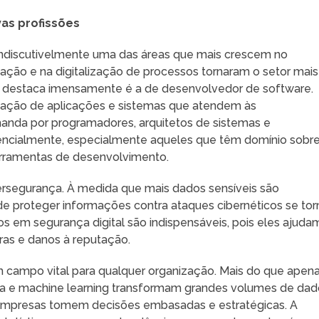
as profissões
indiscutivelmente uma das áreas que mais crescem no
ção e na digitalização de processos tornaram o setor mais
e destaca imensamente é a de desenvolvedor de software.
criação de aplicações e sistemas que atendem às
anda por programadores, arquitetos de sistemas e
ncialmente, especialmente aqueles que têm domínio sobr
rramentas de desenvolvimento.
ersegurança. À medida que mais dados sensíveis são
e proteger informações contra ataques cibernéticos se tor
ados em segurança digital são indispensáveis, pois eles ajuda
ras e danos à reputação.
m campo vital para qualquer organização. Mais do que apen
data e machine learning transformam grandes volumes de da
as empresas tomem decisões embasadas e estratégicas. A