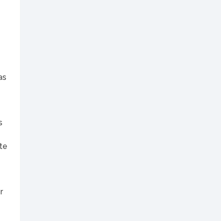
as
s
te
r