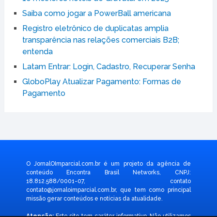
Saiba como jogar a PowerBall americana
Registro eletrônico de duplicatas amplia
transparência nas relações comerciais B2B;
entenda
Latam Entrar: Login, Cadastro, Recuperar Senha
GloboPlay Atualizar Pagamento: Formas de
Pagamento
O JornalOImparcial.com.br é um projeto da agência de
conteúdo Encontra Brasil Networks, CNPJ:
18.812.588/0001-07, contato
contato@jornaloimparcial.com.br
, que tem como principal
missão gerar conteúdos e notícias da atualidade.
Atenção:
Este site tem caráter informativo. Não utilizamos