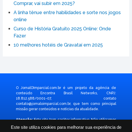
Comprar, vai subir em 2025?
A linha tênue entre habilidades e sorte nos jogos
online
Curso de História Gratuito 2025 Online: Onde
Fazer
10 melhores hotéis de Gravataí em 2025
O JornalOImparcial.com.br é um projeto da agência de
conteúdo Encontra Brasil Networks, CNPJ:
18.812.588/0001-07, contato
contato@jornaloimparcial.com.br
, que tem como principal
missão gerar conteúdos e notícias da atualidade.
Atenção:
Este site tem caráter informativo. Não utilizamos
formulário para coletar dado pessoal. Não representamos e
Este site utiliza cookies para melhorar sua experiência de
não temos relação com nenhuma empresa ou programa