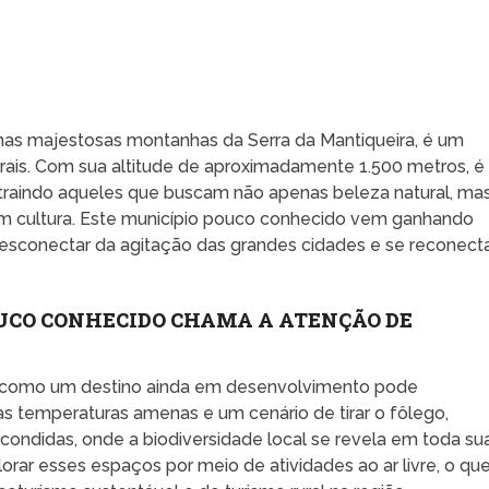
 nas majestosas montanhas da Serra da Mantiqueira, é um
ais. Com sua altitude de aproximadamente 1.500 metros, é
atraindo aqueles que buscam não apenas beleza natural, ma
em cultura. Este município pouco conhecido vem ganhando
desconectar da agitação das grandes cidades e se reconect
OUCO CONHECIDO CHAMA A ATENÇÃO DE
 como um destino ainda em desenvolvimento pode
as temperaturas amenas e um cenário de tirar o fôlego,
scondidas, onde a biodiversidade local se revela em toda su
lorar esses espaços por meio de atividades ao ar livre, o qu