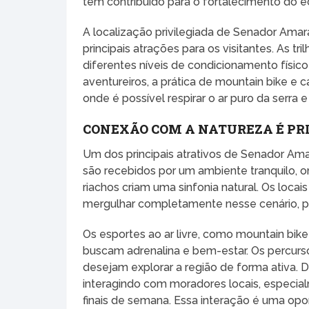
tem contribuído para o fortalecimento do ec
A localização privilegiada de Senador Amar
principais atrações para os visitantes. As t
diferentes níveis de condicionamento físico
aventureiros, a prática de mountain bike 
onde é possível respirar o ar puro da serra 
CONEXÃO COM A NATUREZA É PR
Um dos principais atrativos de Senador Ama
são recebidos por um ambiente tranquilo, 
riachos criam uma sinfonia natural. Os lo
mergulhar completamente nesse cenário, per
Os esportes ao ar livre, como mountain bike
buscam adrenalina e bem-estar. Os percurs
desejam explorar a região de forma ativa. 
interagindo com moradores locais, especia
finais de semana. Essa interação é uma opor