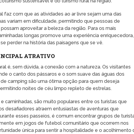
oturismo sustentável e do turismo rural na região.
al faz com que as atividades ao ar livre sejam uma das
rilhas variam em dificuldade, permitindo que pessoas de
 possam aproveitar a beleza da região. Para os mais
e caminhadas longas promove uma experiência enriquecedora,
e se perder na história das paisagens que se vê.
INCIPAL ATRATIVO
ral é, sem dúvida, a conexão com a natureza. Os visitantes
onde o canto dos pássaros e o som suave das águas dos
cais de camping são uma ótima opção para quem deseja
mitindo noites de céu limpo repleto de estrelas.
 e caminhadas, são muito populares entre os turistas que
os desafiadores atraem entusiastas de aventuras que
Durante esses passeios, é comum encontrar grupos de turist
lmente em jogos de futebol comunitário que ocorrem nos
tunidade única para sentir a hospitalidade e o acolhimento 