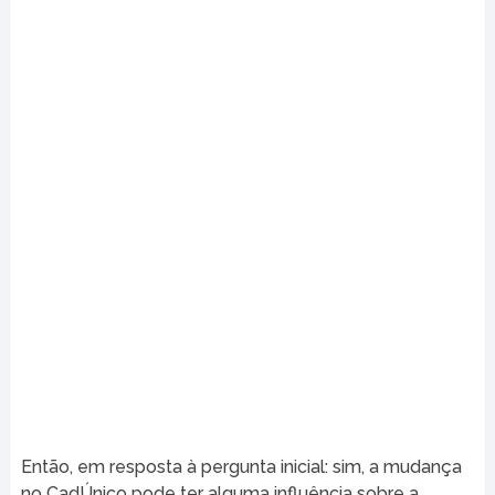
Então, em resposta à pergunta inicial: sim, a mudança
no CadÚnico pode ter alguma influência sobre a