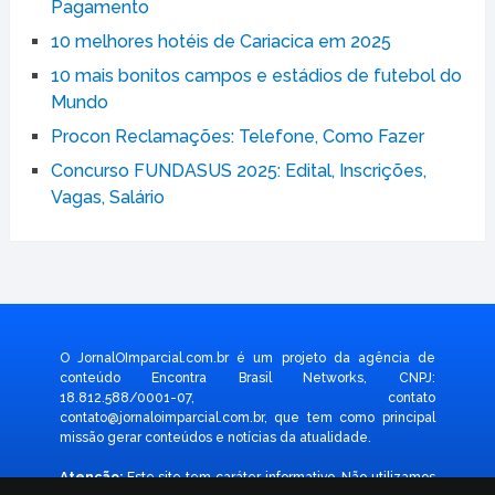
Pagamento
10 melhores hotéis de Cariacica em 2025
10 mais bonitos campos e estádios de futebol do
Mundo
Procon Reclamações: Telefone, Como Fazer
Concurso FUNDASUS 2025: Edital, Inscrições,
Vagas, Salário
O JornalOImparcial.com.br é um projeto da agência de
conteúdo Encontra Brasil Networks, CNPJ:
18.812.588/0001-07, contato
contato@jornaloimparcial.com.br
, que tem como principal
missão gerar conteúdos e notícias da atualidade.
Atenção:
Este site tem caráter informativo. Não utilizamos