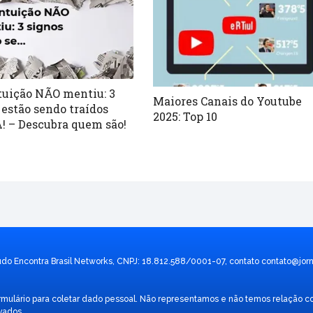
tuição NÃO mentiu: 3
Maiores Canais do Youtube
 estão sendo traídos
2025: Top 10
 – Descubra quem são!
údo Encontra Brasil Networks, CNPJ: 18.812.588/0001-07, contato
contato@jorn
 formulário para coletar dado pessoal. Não representamos e não temos relaç
vados.