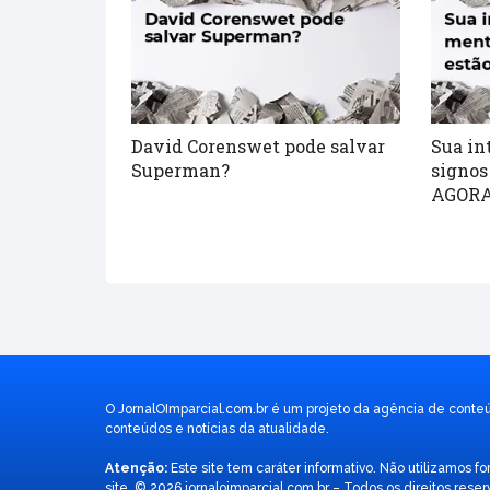
David Corenswet pode salvar
Sua in
Superman?
signos
AGORA!
O JornalOImparcial.com.br é um projeto da agência de conte
conteúdos e notícias da atualidade.
Atenção:
Este site tem caráter informativo. Não utilizamos
site. © 2026 jornaloimparcial.com.br – Todos os direitos reser