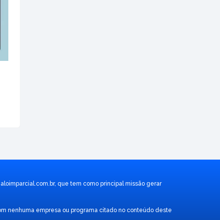
aloimparcial.com.br
, que tem como principal missão gerar
ão com nenhuma empresa ou programa citado no conteúdo deste