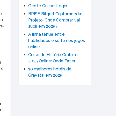
Gen.te Online: Login
o
BRISE Bitgert Criptomoeda:
ua
Projeto, Onde Comprar, vai
m-
subir em 2025?
A linha tênue entre
habilidades e sorte nos jogos
online
Curso de História Gratuito
2025 Online: Onde Fazer
m
 é
10 melhores hotéis de
Gravataí em 2025
a
o
a