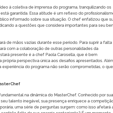
ídeo à coletiva de imprensa do programa, tranquilizando os
stá garantida. Essa atitude é um reflexo do profissionalism
ico informado sobre sua situação. O chef enfatizou que s
edicando a questões que considera importantes para seu be
ará de mãos vazias durante esse período. Para suprir a falta
ará com a colaboração de outras personalidades da
stará presente é a chef Paola Carosella, que é bem
a própria perspectiva única aos desafios apresentados. Alé
e a experiência do programa não serão comprometidas, o que
MasterChef
 fundamental na dinâmica do MasterChef. Conhecido por su
 e seu talento inegável, sua presença enriquece a competiçã
orária, uma série de perguntas surgem: como isso afetará 