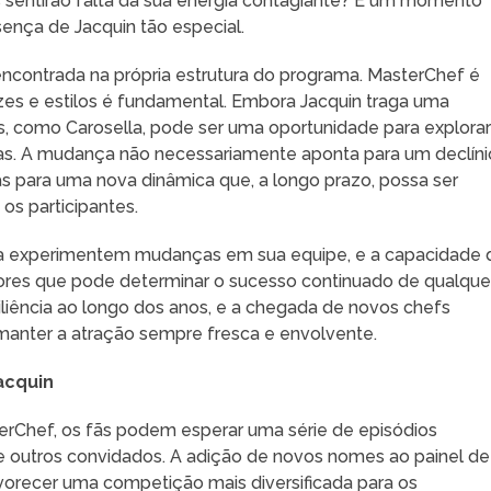
 sentirão falta da sua energia contagiante? É um momento
sença de Jacquin tão especial.
encontrada na própria estrutura do programa. MasterChef é
es e estilos é fundamental. Embora Jacquin traga uma
fs, como Carosella, pode ser uma oportunidade para explora
ias. A mudança não necessariamente aponta para um declíni
as para uma nova dinâmica que, a longo prazo, possa ser
os participantes.
a experimentem mudanças em sua equipe, e a capacidade 
ores que pode determinar o sucesso continuado de qualque
liência ao longo dos anos, e a chegada de novos chefs
 manter a atração sempre fresca e envolvente.
acquin
terChef, os fãs podem esperar uma série de episódios
 outros convidados. A adição de novos nomes ao painel de
avorecer uma competição mais diversificada para os