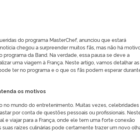
 queridas do programa MasterChef, anunciou que estará
notícia chegou a surpreender muitos fãs, mas não há motiv
 ao programa da Band. Na verdade, essa pausa se deve a
lizar uma viagem à França. Neste artigo, vamos detalhar as
 pode ter no programa e o que os fãs podem esperar durant
ntenda os motivos
do no mundo do entretenimento. Muitas vezes, celebridades
astar por conta de questões pessoais ou profissionais. Nest
oal e viajar para a França, onde ele tem uma forte conexão
s suas raízes culinárias pode certamente trazer um novo olh