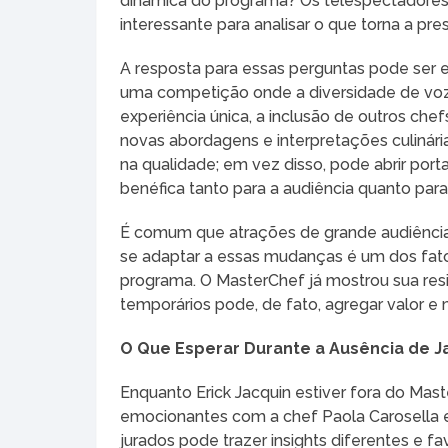
dinâmica do programa? Os telespectadores
interessante para analisar o que torna a pre
A resposta para essas perguntas pode ser 
uma competição onde a diversidade de voz
experiência única, a inclusão de outros che
novas abordagens e interpretações culinár
na qualidade; em vez disso, pode abrir port
benéfica tanto para a audiência quanto para 
É comum que atrações de grande audiênci
se adaptar a essas mudanças é um dos fat
programa. O MasterChef já mostrou sua resi
temporários pode, de fato, agregar valor e
O Que Esperar Durante a Ausência de J
Enquanto Erick Jacquin estiver fora do Mas
emocionantes com a chef Paola Carosella e
jurados pode trazer insights diferentes e f