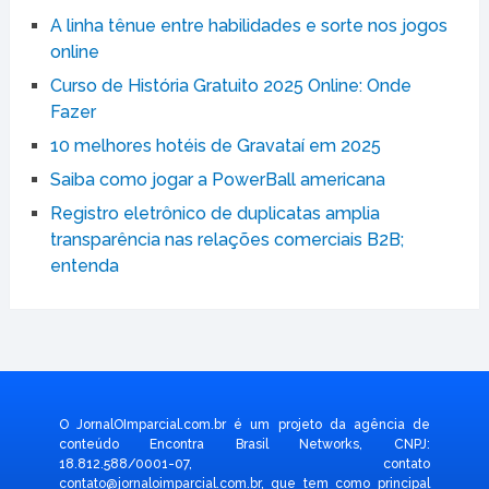
A linha tênue entre habilidades e sorte nos jogos
online
Curso de História Gratuito 2025 Online: Onde
Fazer
10 melhores hotéis de Gravataí em 2025
Saiba como jogar a PowerBall americana
Registro eletrônico de duplicatas amplia
transparência nas relações comerciais B2B;
entenda
O JornalOImparcial.com.br é um projeto da agência de
conteúdo Encontra Brasil Networks, CNPJ:
18.812.588/0001-07, contato
contato@jornaloimparcial.com.br
, que tem como principal