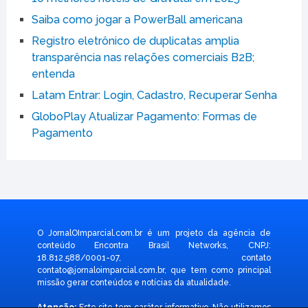
Saiba como jogar a PowerBall americana
Registro eletrônico de duplicatas amplia
transparência nas relações comerciais B2B;
entenda
Latam Entrar: Login, Cadastro, Recuperar Senha
GloboPlay Atualizar Pagamento: Formas de
Pagamento
O JornalOImparcial.com.br é um projeto da agência de
conteúdo Encontra Brasil Networks, CNPJ:
18.812.588/0001-07, contato
contato@jornaloimparcial.com.br
, que tem como principal
missão gerar conteúdos e notícias da atualidade.
Atenção:
Este site tem caráter informativo. Não utilizamos