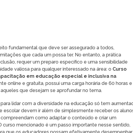
eito fundamental que deve ser assegurado a todos,
mitações que cada um possa ter. No entanto, a prática
nclusão, requer um preparo específico e uma sensibilidade
dade valiosa para qualquer interessado na área: o
Curso
capacitação em educação especial e inclusiva na
te online e gratuita, possui uma carga horária de 60 horas e
a aqueles que desejam se aprofundar no tema.
s para lidar com a diversidade na educação só tem aumenta
 escolar devem ir além de simplesmente receber os aluno
ais compreendam como adaptar o conteúdo e criar um
 O curso mencionado é um passo importante nesse sentido,
para que os educadores possam efetivamente desempenhar