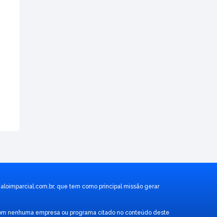
aloimparcial.com.br
, que tem como principal missão gerar
ão com nenhuma empresa ou programa citado no conteúdo deste