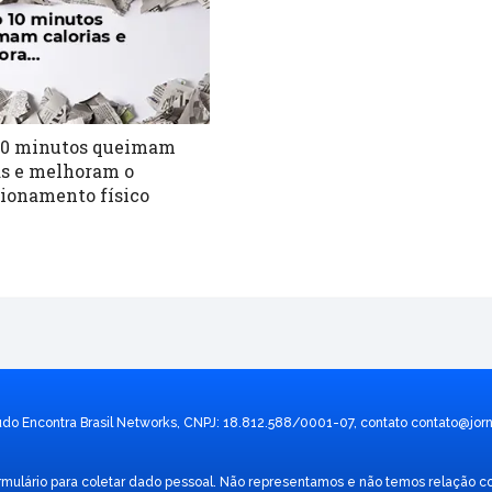
10 minutos queimam
as e melhoram o
ionamento físico
údo Encontra Brasil Networks, CNPJ: 18.812.588/0001-07, contato
contato@jorn
 formulário para coletar dado pessoal. Não representamos e não temos relaç