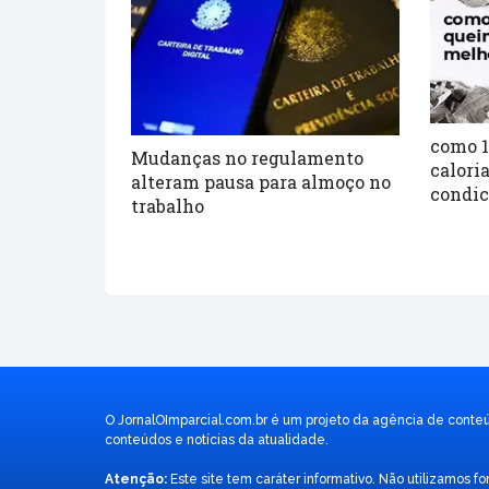
como 
Mudanças no regulamento
calori
alteram pausa para almoço no
condic
trabalho
O JornalOImparcial.com.br é um projeto da agência de conte
conteúdos e notícias da atualidade.
Atenção:
Este site tem caráter informativo. Não utilizamos