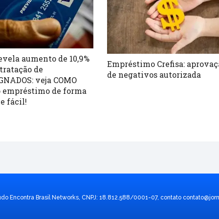
evela aumento de 10,9%
Empréstimo Crefisa: aprovaç
tratação de
de negativos autorizada
GNADOS: veja COMO
o empréstimo de forma
e fácil!
údo Encontra Brasil Networks, CNPJ: 18.812.588/0001-07, contato
contato@jorn