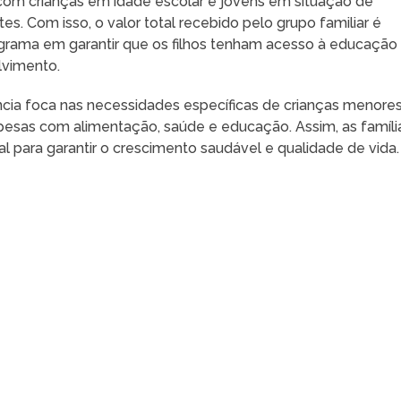
s com crianças em idade escolar e jovens em situação de
es. Com isso, o valor total recebido pelo grupo familiar é
grama em garantir que os filhos tenham acesso à educação
lvimento.
fância foca nas necessidades específicas de crianças menore
espesas com alimentação, saúde e educação. Assim, as famíli
 para garantir o crescimento saudável e qualidade de vida.